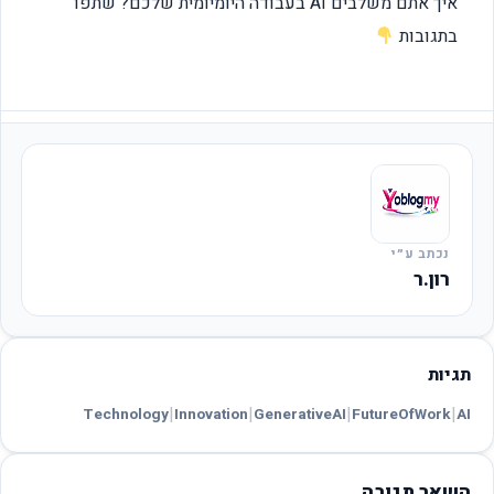
איך אתם משלבים AI בעבודה היומיומית שלכם? שתפו
בתגובות
נכתב ע״י
רון.ר
תגיות
|
|
|
|
Technology
Innovation
GenerativeAI
FutureOfWork
AI
השאר תגובה