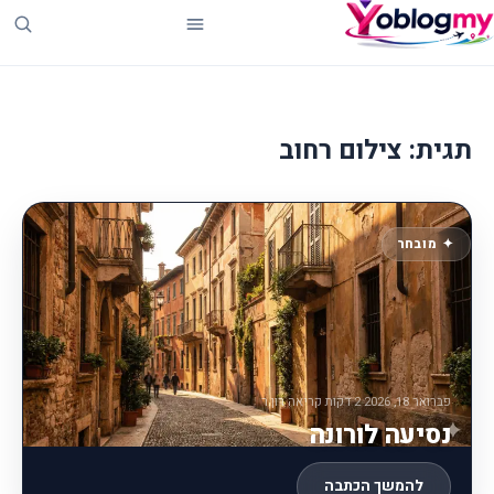
תגית:
צילום רחוב
פברואר 18, 2026
·
2 דקות קריאה
·
רון.ר
נסיעה לורונה
להמשך הכתבה