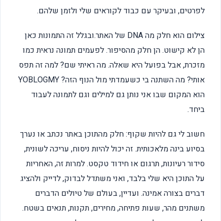
לפרטים, ובעיקר עם כבוד לקוראים שלי ולזמן שלהם.
צילום הוא חלק מה DNA של האתר.ובגלל זה התמונות כאן
הן לא קישוט. הן חלק מהסיפור. לפעמים תמונה נראית כמו
מזכרת, אבל בפועל היא שאלה. מה ראיתי שם? למה זה תפס
אותי? מה השתנה בי כשעמדתי מול הנוף הזה? YOBLOGMY
הוא המקום שבו אני נותן גם למילים וגם לתמונה לעבוד
ביחד.
חשוב לי גם להיות שקוף: חלק מהתוכן באתר נכתב או נערך
בסיוע בינה מלאכותית. זה יכול להיות ניסוח, עריכה לשונית,
סידור רעיונות, תרגום או חידוד טקסט. למרות זה, האחריות
על התוכן היא שלי בלבד, ואני משתדל לבדוק, לדייק ולהציג
דברים בצורה אמינה. ועדיין, בעולם של טיולים הדברים
משתנים מהר, שעות פתיחה, מחירים, תקנות, תנאים בשטח.